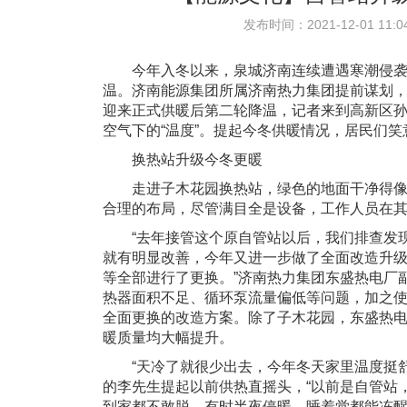
发布时间：2021-12-01 11:04
今年入冬以来，泉城济南连续遭遇寒潮侵袭，1
温。济南能源集团所属济南热力集团提前谋划
迎来正式供暖后第二轮降温，记者来到高新区
空气下的“温度”。提起今冬供暖情况，居民们笑
换热站升级今冬更暖
走进子木花园换热站，绿色的地面干净得像一
合理的布局，尽管满目全是设备，工作人员在
“去年接管这个原自管站以后，我们排查发现
就有明显改善，今年又进一步做了全面改造升
等全部进行了更换。”济南热力集团东盛热电厂
热器面积不足、循环泵流量偏低等问题，加之使
全面更换的改造方案。除了子木花园，东盛热电
暖质量均大幅提升。
“天冷了就很少出去，今年冬天家里温度挺舒
的李先生提起以前供热直摇头，“以前是自管站
到家都不敢脱。有时半夜停暖，睡着觉都能冻