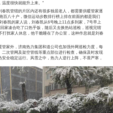
，温度很快就能升上来。”
春凯管辖的片区内还有很多独居老人，都需要供暖管家逐
能跑百八十户，微信运动步数排行榜上排在前面的都是我们
刘春凯的家人说，刘春凯从6号晚上11点多到家，7号早上
才回家凑合吃了口热乎饭，随后又去换热站巡检，巡视完辖
了不打扰家人休息，他干脆睡在了办公室，这种作息就是刘春
管家外，济南热力集团和道公司也加强外网巡检力度，每
、二次管网及架空管线等重点部位进行检查，确保及时发现
热安全稳定运行。风雪之中，热力人逆行上阵，不畏严寒，