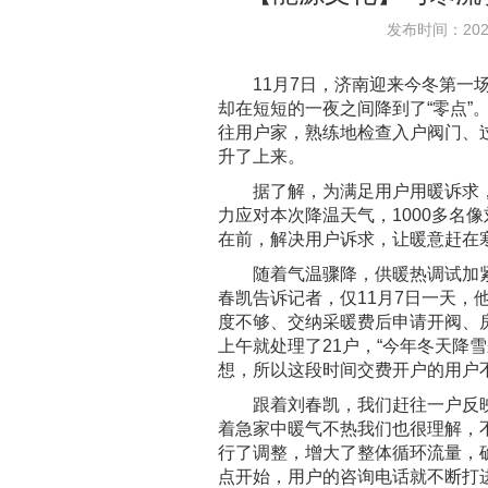
发布时间：2021-
11月7日，济南迎来今冬第一场
却在短短的一夜之间降到了“零点”
往用户家，熟练地检查入户阀门、
升了上来。
据了解，为满足用户用暖诉求，
力应对本次降温天气，1000多名
在前，解决用户诉求，让暖意赶在
随着气温骤降，供暖热调试加紧
春凯告诉记者，仅11月7日一天，
度不够、交纳采暖费后申请开阀、
上午就处理了21户，“今年冬天降
想，所以这段时间交费开户的用户
跟着刘春凯，我们赶往一户反映家
着急家中暖气不热我们也很理解，
行了调整，增大了整体循环流量，确
点开始，用户的咨询电话就不断打