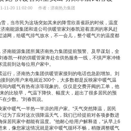
11-20 11:02:00
作者：济南热力集团
雪，当市民为这场突如其来的降雪欣喜雀跃的时候，温度
。济南能源集团和道公司供暖管家刘春凯迎着凛冽的寒风赶
过滤网，给暖气排气放水，不一会儿，整个暖气片的温度都
济南能源集团所属济南热力集团提前预警、及早谋划，全
像刘春凯一样的供暖管家奔赴在供热服务一线，不惧严寒冲锋
寒流前到达每位用户家中。
运行，济南热力集团供暖管家接到的电话也急剧增加。刘
他接到的用户来电就近300个，大多数都是反映家中暖气温
房间内暖气有热有凉等现象的。仅仅是交费开阀的工单，他
雪来的比较早，气温下降快、幅度大，超出了很多居民的预
不在少数。”刘春凯说。
中暖气一半热一半凉的用户家。“天气突然降温，居民
不过为了应对这次强降温天气，我们已经提前对各项参数进
保居民家中都能有温度。”他耐心给用户解释道，“从早上6
进来，像您家这情况就是家中暖气循环不畅，稍微调整暖气