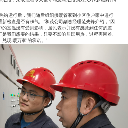
站运行后，我们随后组织供暖管家到小区住户家中进行
新检查是否有积气。”和茂公司副总经理范先锋介绍，“因
中的室温没有受到影响，居民表示并没有感觉到任何的差
正是我们想要的结果，只要不影响居民用热，过程再困难、
兑现‘暖万家’的承诺。”