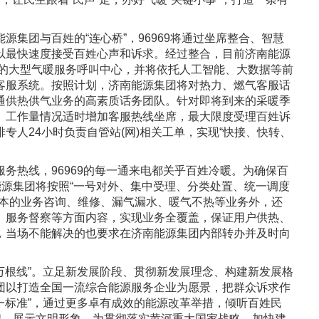
团与百姓的“连心桥”，96969将通过坐席整合、智慧
以最快速度接受百姓心声和诉求。经过整合，目前济南能源
席的大型气暖服务呼叫中心，并将依托人工智能、大数据等前
客服系统。按照计划，济南能源集团将对热力、燃气客服话
通供热供气业务的高素质话务团队。针对即将到来的采暖季
、工作量情况适时增加客服热线坐席，最大限度受理百姓诉
专人24小时负责自管站(网)相关工单，实现“快接、快转、
热线，96969的每一通来电都关乎百姓冷暖。为确保百
能源集团将按照“一号对外、集中受理、分类处置、统一调度
基本的业务咨询、维修、漏气漏水、暖气不热等业务外，还
、服务督察等方面内容，实现业务全覆盖，保证用户供热、
，当场不能解决的也要求在济南能源集团内部转办并及时向
万根线”。立足新发展阶段、贯彻新发展理念、构建新发展格
团以打造全国一流综合能源服务企业为愿景，把群众诉求作
第一标准”，通过更多卓有成效的能源改革举措，倾听百姓民
牌、展示文明形象，为贯彻落实黄河重大国家战略、加快建