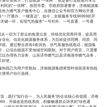
世英表示，打造能源“一张网”，就是要打造数据共享互
民利民的“一张网”。按照市委、市政府部署要求，济南能源集
造热力燃气客户服务中心，在微信公众号和官方网站开通
“一厅通办、一键直达”。如今，全能服务专线96969的开
的关键一环，实现气热服务“一号对外、一号直通、一号通
团从一切为了群众的角度出发，持续优化营商环境，提高用
专业化、信息化能源服务体系，为百姓提供同网、同质、同
举措。通过整合原有4条供热、供气客服热线电话，能源集
升，让综合能源不受地域空间限制。对于用户而言，只需要
可以办理热力业务、山东济华燃气以及济南港华燃气业务，
又好使。
热线已为用户所熟知，济南能源集团将暂时保留原有热线
方便用户自行选择。
旨，践行“知行合一，为人民服务”的企业核心价值观，济南
969，升级改造热线系统，积极畅通群众诉求的“绿色通
作用，让民生跟着“民声”走，办好气暖“关键小事”，打造一条有