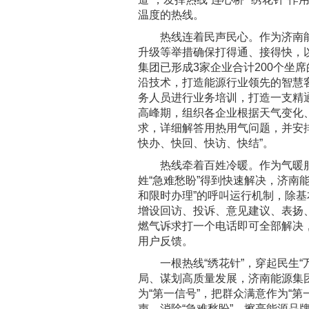
温度的热线。
热线连着民声民心。作为济南能源集
升级等举措确保打得通、接得快，
集团已形成3家企业合计200个坐
沿技术，打造能源行业领先的智慧
务人员进行业务培训，打造一支精
高峰期，组织各企业根据天气变化
求，详细解答用热用气问题，并安排
快办、快回、快访、快结”。
热线牵着百姓冷暖。作为气暖服务
姓“急难愁盼”得到快速解决，济南
和限时办理”的呼叫运行机制，除
增设回访、投诉、意见建议、表扬
燃气诉求打一个电话即可全部解决
用户反馈。
一根热线“绣花针”，穿起民生“
局、谋划高质量发展，济南能源集
为“第一信号”，把群众满意作为“
声、消除“急难愁盼”，擦亮能源品