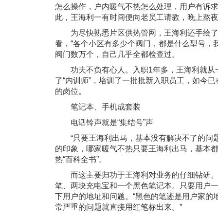
怎么操作，户内暖气不热怎么处理，用户有诉求
此，王海利一有时间便向老员工请教，晚上熬
为尽快熟悉片区供热管网，王海利还手绘了
看，“各个小区有多少个阀门，都是什么型号，
阀门数万个，自己几乎全都检查过。
功夫不负有心人。入职1年多，王海利就从一名
了“内训师”，培训了一批批新入职员工，如今
的岗位。
笔记本、手机成套装
电话铃声就是“集结号”声
“只要王海利出马，基本没有解决不了的问题
的印象，哪家暖气不热只要王海利出马，基本
热“百科全书”。
而这主要归功于王海利对业务的仔细钻研。
笔、两块充电宝和一个黑色笔记本。只要用户
下用户的地址和问题。“黑色的笔迹是用户家的
常严重的问题就直接用红笔标出来。”