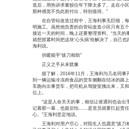
造后，用热诉求量较往年下降太多了。走在小
那种感觉不负此前付出，特别值得。”
在自管站改造过程中，王海利事无巨细，每
明施工。虽然他负责的自管站改造小区只有五
接近一天的时间，晚上还要整理资料。“当天的
就想抓紧时间把这块‘心头病’给解决了，自己也
海利说。
供暖能手“拔刀相助”
正义之手从未犹豫
据了解，2016年11月，王海利与几名同事
到一辆运输冷冻肉食品的货车侧翻在结冰的路
车跑向出事货车，把司机从驾驶室拽出来，又
位上。
“这是人命关天的事，相信让谁遇到也会出手
记着那一幕，也挺后怕……是党员就要扛起责
心。”王海利坚定地说。
王海利对用户尽心，对陌生人也愿意“拔刀相