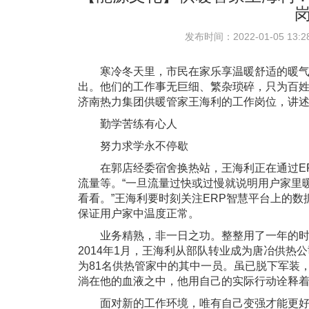
岗
发布时间：2022-01-05 13:28
寒冷冬天里，市民在家乐享温暖舒适的暖气
出。他们的工作事无巨细、繁杂琐碎，只为百
济南热力集团供暖管家王海利的工作岗位，讲述
勤学苦练有心人
努力求学永不停歇
在郭店经委宿舍换热站，王海利正在通过ER
流量等。“一旦流量过快或过慢就说明用户家里
看看。”王海利要时刻关注ERP智慧平台上的
保证用户家中温度正常。
业务精熟，非一日之功。整整用了一年的时间，
2014年1月，王海利从部队转业成为唐冶供热公
为81名供热管家中的其中一员。虽已脱下军装
淌在他的血液之中，他用自己的实际行动诠释着
面对新的工作环境，唯有自己变强才能更好地