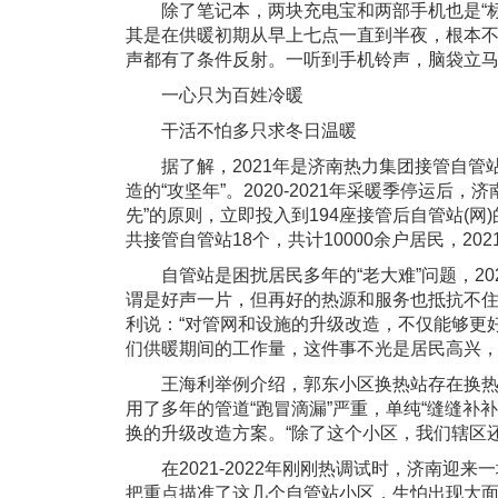
除了笔记本，两块充电宝和两部手机也是“标配
其是在供暖初期从早上七点一直到半夜，根本
声都有了条件反射。一听到手机铃声，脑袋立马
一心只为百姓冷暖
干活不怕多只求冬日温暖
据了解，2021年是济南热力集团接管自管
造的“攻坚年”。2020-2021年采暖季停运后
先”的原则，立即投入到194座接管后自管站(
共接管自管站18个，共计10000余户居民，2
自管站是困扰居民多年的“老大难”问题，20
谓是好声一片，但再好的热源和服务也抵抗不住
利说：“对管网和设施的升级改造，不仅能够更
们供暖期间的工作量，这件事不光是居民高兴，
王海利举例介绍，郭东小区换热站存在换热
用了多年的管道“跑冒滴漏”严重，单纯“缝缝补
换的升级改造方案。“除了这个小区，我们辖区
在2021-2022年刚刚热调试时，济南迎来
把重点描准了这几个自管站小区，生怕出现大面