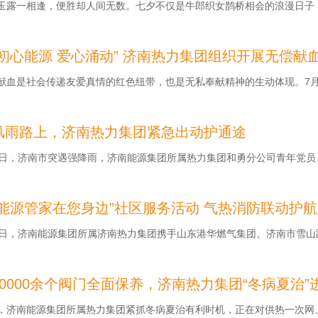
玉露一相逢，便胜却人间无数。七夕不仅是牛郎织女鹊桥相会的浪漫日子，
“初心能源 爱心涌动” 济南热力集团组织开展无偿献
献血是社会传递友爱真情的红色纽带，也是无私奉献精神的生动体现。7月28
风雨路上，济南热力集团紧急出动护通途
7日，济南市突遇强降雨，济南能源集团所属热力集团和勇分公司青年党员、
“能源管家在您身边”社区服务活动 气热消防联动护
5日，济南能源集团所属济南热力集团携手山东港华燃气集团、济南市雪山路
70000余个阀门全面保养，济南热力集团“冬病夏治”
，济南能源集团所属热力集团紧抓冬病夏治有利时机，正在对供热一次网、二次