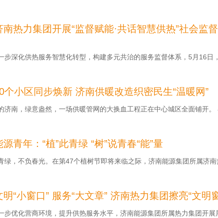
济南热力集团开展“监督赋能·共话智慧供热”社会监督
一步深化供热服务智慧化转型，构建多元共治的服务监督体系，5月16日，
80个小区同步焕新 济南供暖改造织密民生“温暖网”
能源青年：“植”此青绿 “树”说青春“能”量
青绿，不负春光。在第47个植树节即将来临之际，济南能源集团所属济南热
文明“小窗口” 服务“大文章” 济南热力集团擦亮“文
一步优化营商环境，提升供热服务水平，济南能源集团所属热力集团开展展示