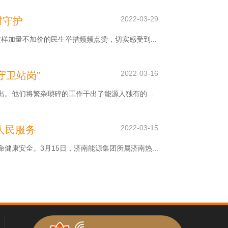
2022-03-29
时守护
样加量不加价的民生举措频频点赞，切实感受到...
2022-03-16
守卫站岗”
他们将繁杂琐碎的工作干出了能源人独有的...
2022-03-15
人民服务
安全。3月15日，济南能源集团所属济南热...