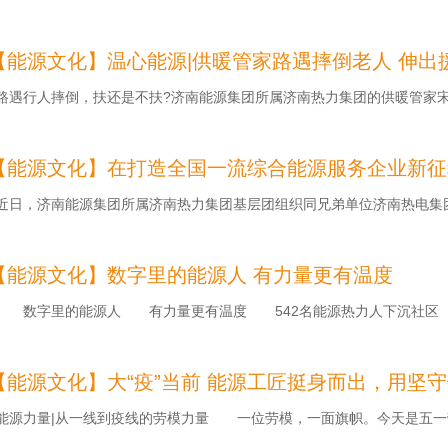
【能源文化】温心能源|供暖管家路遇摔倒老人 伸出
行人摔倒，扶还是不扶?济南能源集团所属济南热力集团的供暖管家宋登
【能源文化】在打造全国一流综合能源服务企业新征
，济南能源集团所属济南热力集团基层团组织同兄弟单位济南热电集团基
【能源文化】数字里的能源人 有力量更有温度
里的能源人 有力量更有温度 542名能源热力人下沉社区 知
【能源文化】大“疫”当前 能源工匠挺身而出，用坚守
力量|从一线到疫线的劳模力量 一位劳模，一面旗帜。今天是五一劳动