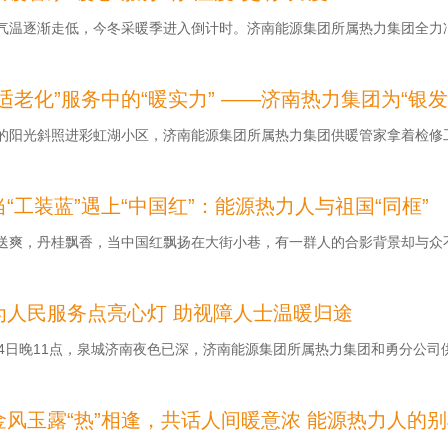
气温逐渐走低，今冬采暖季进入倒计时。济南能源集团所属热力集团全力冲
“适老化”服务中的“暖实力” ——济南热力集团为“银
的阳光斜照进彩虹湖小区，济南能源集团所属热力集团供暖管家拿着检修工
当“工装蓝”遇上“中国红”：能源热力人与祖国“同框”
送爽，丹桂飘香，当中国红飘扬在大街小巷，有一群人的合影背景却与众不
为人民服务点亮心灯 助视障人士温暖归途
14日晚11点，泉城济南夜色已深，济南能源集团所属热力集团和勇分公司供
金风玉露“热”相逢，共话人间暖意浓 能源热力人的别