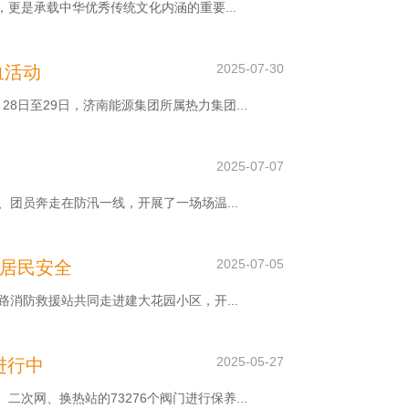
更是承载中华优秀传统文化内涵的重要...
2025-07-30
血活动
日至29日，济南能源集团所属热力集团...
2025-07-07
团员奔走在防汛一线，开展了一场场温...
2025-07-05
航居民安全
消防救援站共同走进建大花园小区，开...
2025-05-27
进行中
网、换热站的73276个阀门进行保养...