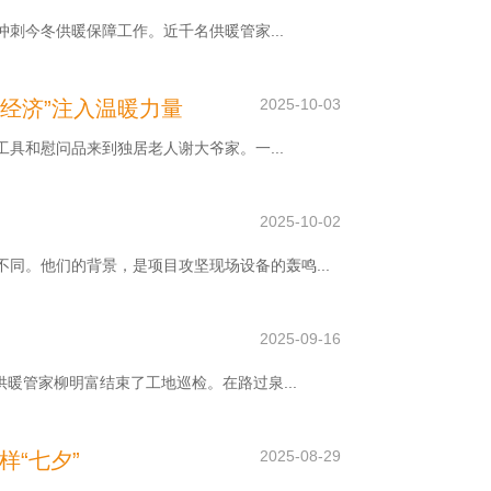
刺今冬供暖保障工作。近千名供暖管家...
2025-10-03
发经济”注入温暖力量
具和慰问品来到独居老人谢大爷家。一...
2025-10-02
同。他们的背景，是项目攻坚现场设备的轰鸣...
2025-09-16
暖管家柳明富结束了工地巡检。在路过泉...
2025-08-29
样“七夕”