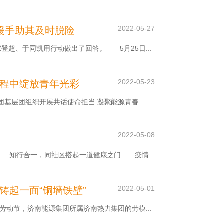
2022-05-27
援手助其及时脱险
超、于同凯用行动做出了回答。 5月25日...
2022-05-23
程中绽放青年光彩
层团组织开展共话使命担当 凝聚能源青春...
2022-05-08
行合一，同社区搭起一道健康之门 疫情...
2022-05-01
铸起一面“铜墙铁壁”
节，济南能源集团所属济南热力集团的劳模...