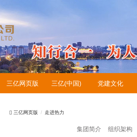
三亿网页版
三亿(中国)
党建文化
三亿网页版
走进热力
集团简介
组织架构