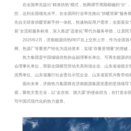
在全国率先提出“精准供热”模式，热网调节周期精确到“分”，
控，达到全国领先水平。在全国同行业率先推出“供暖管家”服务
先自主研发供暖管家手持一体机，快速响应用户需求；全面落实“
装”全流程服务标准，深入推进“适老化”帮代办服务举措，让居
2025年2月，济南能源供热REIT在上交所上市，作为全国首
网、热源厂等重资产转化为流动资本，实现“存量变增量”的突
热力集团是中国城镇供热协会副理事长单位、可再生能源供热
会理事长单位，荣获全国模范劳动关系和谐企业、山东省省级文明
优秀单位、山东省履行社会责任示范企业、山东省富民兴鲁劳动
面向未来，济南热力集团将在济南能源集团党委的坚强领导下，
观，聚焦主责主业，以“走在前、挑大梁”的使命担当，在打造全
写中国式现代化的热力篇章。